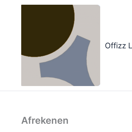
Ga
naar
de
inhoud
Offizz 
Afrekenen