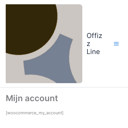
Ga
naar
de
inhoud
Offiz
z
Line
Mijn account
[woocommerce_my_account]